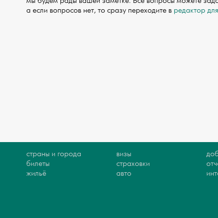
мы будем рады вашей заметке. Все вопросы можете зад
а если вопросов нет, то сразу переходите в
редактор дл
страны и города
визы
доб
билеты
страховки
отч
жильё
авто
ин