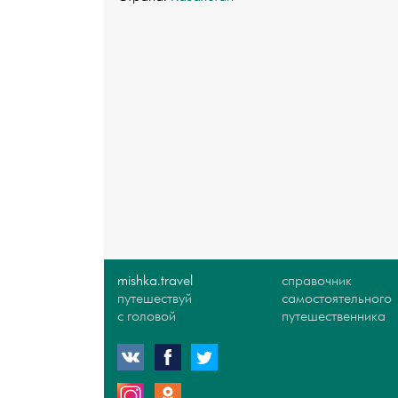
mishka.travel
справочник
путешествуй
самостоятельного
с головой
путешественника