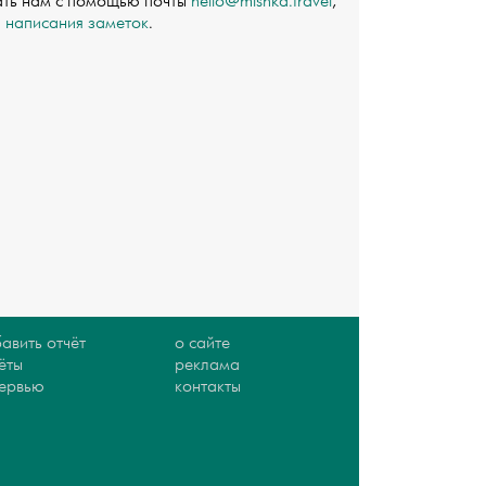
ать нам с помощью почты
hello@mishka.travel
,
я написания заметок
.
авить отчёт
о сайте
ёты
реклама
тервью
контакты