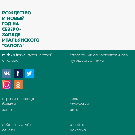
РОЖДЕСТВО
И НОВЫЙ
ГОД НА
СЕВЕРО-
ЗАПАДЕ
ИТАЛЬЯНСКОГО
"САПОГА"
mishka.travel
путешествуй
справочник самостоятельного
с головой
путешественника
страны и города
визы
билеты
страховки
жильё
авто
добавить отчёт
о сайте
отчёты
реклама