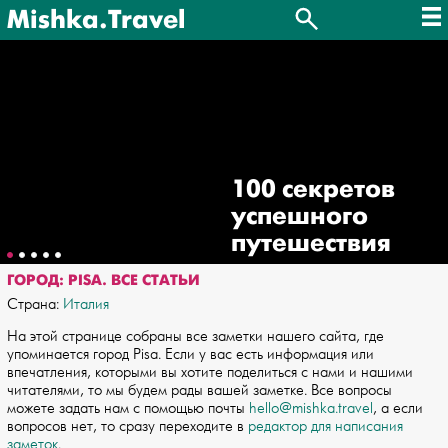
Mishka.Travel
100 секретов
успешного
путешествия
ГОРОД: PISA. ВСЕ СТАТЬИ
Страна:
Италия
На этой странице собраны все заметки нашего сайта, где
упоминается город Pisa. Если у вас есть информация или
впечатления, которыми вы хотите поделиться с нами и нашими
читателями, то мы будем рады вашей заметке. Все вопросы
можете задать нам с помощью почты
hello@mishka.travel
, а если
вопросов нет, то сразу переходите в
редактор для написания
заметок
.